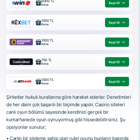
6000 TL
Kayıt Ol
Bonus
1000 TL
Kayıt Ol
Bonus
1000 TL
Kayıt Ol
Bonus
750 TL
Kayıt Ol
Bonus
1000 TL
Kayıt Ol
Bonus
Şirketler hukuk kurallarına göre hareket ederler. Denetimleri
de her daim çok başarılı bir biçimde yapılır. Casino siteleri
canlı oyun bölümü sayesinde kendinizi gerçek bir
kumarhanede oyun oynuyormuş gibi hissedebilirsiniz. Şu
opsiyonlar sunulur;
• Çarklı bir sisteme sahip olan rulet oyunu bunların başında