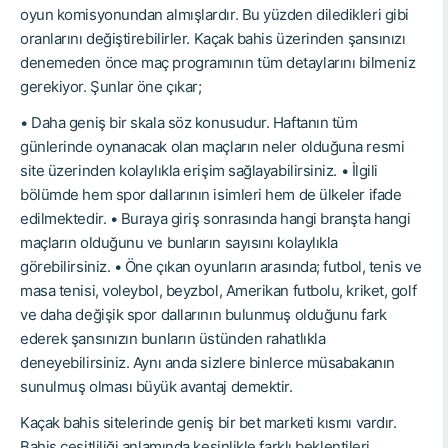
oyun komisyonundan almışlardır. Bu yüzden diledikleri gibi
oranlarını değiştirebilirler. Kaçak bahis üzerinden şansınızı
denemeden önce maç programının tüm detaylarını bilmeniz
gerekiyor. Şunlar öne çıkar;
• Daha geniş bir skala söz konusudur. Haftanın tüm
günlerinde oynanacak olan maçların neler olduğuna resmi
site üzerinden kolaylıkla erişim sağlayabilirsiniz. • İlgili
bölümde hem spor dallarının isimleri hem de ülkeler ifade
edilmektedir. • Buraya giriş sonrasında hangi branşta hangi
maçların olduğunu ve bunların sayısını kolaylıkla
görebilirsiniz. • Öne çıkan oyunların arasında; futbol, tenis ve
masa tenisi, voleybol, beyzbol, Amerikan futbolu, kriket, golf
ve daha değişik spor dallarının bulunmuş olduğunu fark
ederek şansınızın bunların üstünden rahatlıkla
deneyebilirsiniz. Aynı anda sizlere binlerce müsabakanın
sunulmuş olması büyük avantaj demektir.
Kaçak bahis sitelerinde geniş bir bet marketi kısmı vardır.
Bahis çeşitliliği anlamında kesinlikle farklı beklentileri