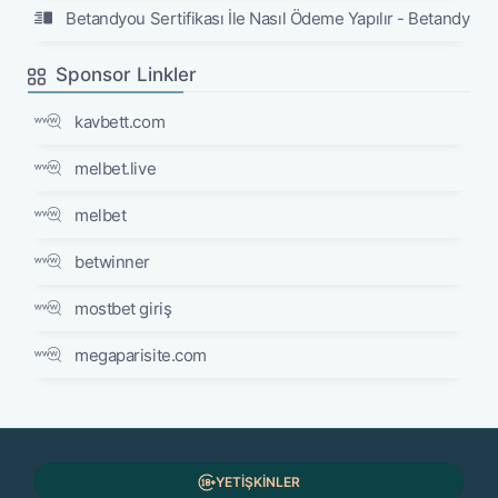
Betandyou Sertifikası İle Nasıl Ödeme Yapılır - Betandyou 
Sponsor Linkler
kavbett.com
melbet.live
melbet
betwinner
mostbet giriş
megaparisite.com
YETİŞKİNLER