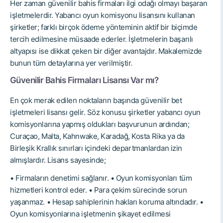
Her zaman güvenilir bahis firmaları ilgi odağı olmayı başaran
işletmelerdir. Yabancı oyun komisyonu lisansını kullanan
şirketler; farklı birçok ödeme yönteminin aktif bir biçimde
tercih edilmesine müsaade ederler. İşletmelerin başarılı
altyapısı ise dikkat çeken bir diğer avantajdır. Makalemizde
bunun tüm detaylarına yer verilmiştir.
Güvenilir Bahis Firmaları Lisansı Var mı?
En çok merak edilen noktaların başında güvenilir bet
işletmeleri lisansı gelir. Söz konusu şirketler yabancı oyun
komisyonlarına yapmış oldukları başvurunun ardından;
Curaçao, Malta, Kahnwake, Karadağ, Kosta Rika ya da
Birleşik Krallık sınırları içindeki departmanlardan izin
almışlardır. Lisans sayesinde;
• Firmaların denetimi sağlanır. • Oyun komisyonları tüm
hizmetleri kontrol eder. • Para çekim sürecinde sorun
yaşanmaz. • Hesap sahiplerinin hakları koruma altındadır. •
Oyun komisyonlarına işletmenin şikayet edilmesi