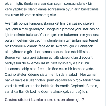
eklenmiştir. Bunların arasından seçim sonrasında tek bir
kere yapılacak olan tıklama sonrasında oyunların başlatılması
çok uzun bir zaman almamış olur.
Avantajlı bonus kampanyalarına katılım için casino siteleri
üyeliğini almak gerekiyor. Hoşgeldin promosyonu her casino
işletmesinde bulunur. Yatırım şartının bulunmasının yanı sıra
paranın çekimi için çevrim işlemlerinin tamamlanması temel
bir zorunluluk olarak ifade edilir. Aktarım için kullanılacak
olan yönteme göre her zaman bonus elde edebilirsiniz.
Bunun yanı sıra geri ödeme adı altında sunulan discount
hediyesini de eklemek lazım. Slot oyunlarıyla sınırlı bir
kullanıma sahip olan free spin öne çıkan bir kampanyadır.
Casino siteleri ödeme sistemleri birden fazladır. Her zaman
banka havalesi üzerinden işlem yapılabilen birçok farklı firma
vardır. Kredi kartı daha farklı bir sistemdir. Cepbank, Bitcoin,
sanal kartlar, Qr kod ile ödeme almak çok zor değildir.
Casino siteleri lisanları nerelerden alınmıştır?