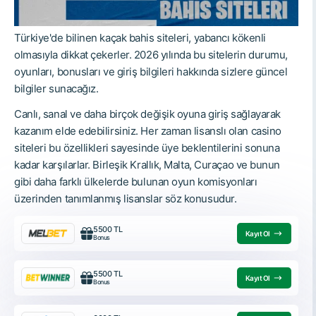
Türkiye'de bilinen kaçak bahis siteleri, yabancı kökenli
olmasıyla dikkat çekerler. 2026 yılında bu sitelerin durumu,
oyunları, bonusları ve giriş bilgileri hakkında sizlere güncel
bilgiler sunacağız.
Canlı, sanal ve daha birçok değişik oyuna giriş sağlayarak
kazanım elde edebilirsiniz. Her zaman lisanslı olan casino
siteleri bu özellikleri sayesinde üye beklentilerini sonuna
kadar karşılarlar. Birleşik Krallık, Malta, Curaçao ve bunun
gibi daha farklı ülkelerde bulunan oyun komisyonları
üzerinden tanımlanmış lisanslar söz konusudur.
5500 TL
Kayıt Ol
Bonus
5500 TL
Kayıt Ol
Bonus