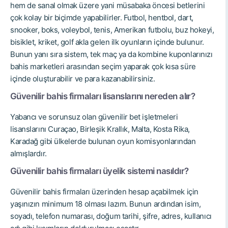
hem de sanal olmak üzere yani müsabaka öncesi betlerini
çok kolay bir biçimde yapabilirler. Futbol, hentbol, dart,
snooker, boks, voleybol, tenis, Amerikan futbolu, buz hokeyi,
bisiklet, kriket, golf akla gelen ilk oyunların içinde bulunur.
Bunun yanı sıra sistem, tek maç ya da kombine kuponlarınızı
bahis marketleri arasından seçim yaparak çok kısa süre
içinde oluşturabilir ve para kazanabilirsiniz.
Güvenilir bahis firmaları lisanslarını nereden alır?
Yabancı ve sorunsuz olan güvenilir bet işletmeleri
lisanslarını Curaçao, Birleşik Krallık, Malta, Kosta Rika,
Karadağ gibi ülkelerde bulunan oyun komisyonlarından
almışlardır.
Güvenilir bahis firmaları üyelik sistemi nasıldır?
Güvenilir bahis firmaları üzerinden hesap açabilmek için
yaşınızın minimum 18 olması lazım. Bunun ardından isim,
soyadı, telefon numarası, doğum tarihi, şifre, adres, kullanıcı