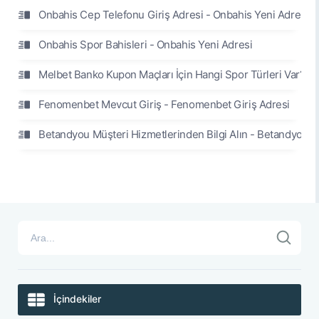
Onbahis Cep Telefonu Giriş Adresi - Onbahis Yeni Adresi
Onbahis Spor Bahisleri - Onbahis Yeni Adresi
Melbet Banko Kupon Maçları İçin Hangi Spor Türleri Var? - 
Fenomenbet Mevcut Giriş - Fenomenbet Giriş Adresi
Betandyou Müşteri Hizmetlerinden Bilgi Alın - Betandyou Gi
İçindekiler