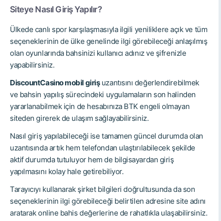
Siteye Nasıl Giriş Yapılır?
Ülkede canlı spor karşılaşmasıyla ilgili yeniliklere açık ve tüm
seçeneklerinin de ülke genelinde ilgi görebileceği anlaşılmış
olan oyunlarında bahsinizi kullanıcı adınız ve şifrenizle
yapabilirsiniz.
DiscountCasino mobil giriş
uzantısını değerlendirebilmek
ve bahsin yapılış sürecindeki uygulamaların son halinden
yararlanabilmek için de hesabınıza BTK engeli olmayan
siteden girerek de ulaşım sağlayabilirsiniz.
Nasıl giriş yapılabileceği ise tamamen güncel durumda olan
uzantısında artık hem telefondan ulaştırılabilecek şekilde
aktif durumda tutuluyor hem de bilgisayardan giriş
yapılmasını kolay hale getirebiliyor.
Tarayıcıyı kullanarak şirket bilgileri doğrultusunda da son
seçeneklerinin ilgi görebileceği belirtilen adresine site adını
aratarak online bahis değerlerine de rahatlıkla ulaşabilirsiniz.