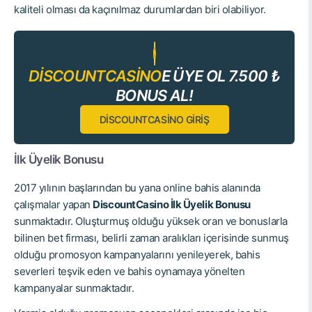
kaliteli olması da kaçınılmaz durumlardan biri olabiliyor.
DİSCOUNTCASİNO
E ÜYE OL 7.500 ₺
BONUS AL!
DİSCOUNTCASİNO GİRİŞ
İlk Üyelik Bonusu
2017 yılının başlarından bu yana online bahis alanında
çalışmalar yapan
DiscountCasino İlk Üyelik Bonusu
sunmaktadır. Oluşturmuş olduğu yüksek oran ve bonuslarla
bilinen bet firması, belirli zaman aralıkları içerisinde sunmuş
olduğu promosyon kampanyalarını yenileyerek, bahis
severleri teşvik eden ve bahis oynamaya yönelten
kampanyalar sunmaktadır.