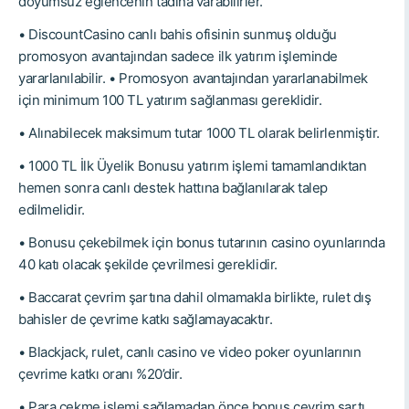
doyumsuz eğlencenin tadına varabilirler.
• DiscountCasino canlı bahis ofisinin sunmuş olduğu
promosyon avantajından sadece ilk yatırım işleminde
yararlanılabilir. • Promosyon avantajından yararlanabilmek
için minimum 100 TL yatırım sağlanması gereklidir.
• Alınabilecek maksimum tutar 1000 TL olarak belirlenmiştir.
• 1000 TL İlk Üyelik Bonusu yatırım işlemi tamamlandıktan
hemen sonra canlı destek hattına bağlanılarak talep
edilmelidir.
• Bonusu çekebilmek için bonus tutarının casino oyunlarında
40 katı olacak şekilde çevrilmesi gereklidir.
• Baccarat çevrim şartına dahil olmamakla birlikte, rulet dış
bahisler de çevrime katkı sağlamayacaktır.
• Blackjack, rulet, canlı casino ve video poker oyunlarının
çevrime katkı oranı %20’dir.
• Para çekme işlemi sağlamadan önce bonus çevrim şartı