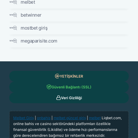
melbet
betwinner
mostbet giriş
megaparisite.com
YETİŞKİNLER
Güvenli Bağlantı (SSL)
Veri Gizliliği
Melbet Giriş
|
onbahis
|
melbet güncel giriş
|
melbet
Liqbet.com,
online bahis ve casino sektöründeki platformları özellikle
finansal güvenilirlik (Likidite) ve ödeme hızı performanslarına
göre derecelendiren bağımsız bir rehberlik merkezidir.