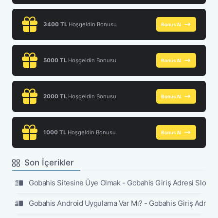
3400 TL
Hoşgeldin Bonusu
Bonus Al
5000 TL
Hoşgeldin Bonusu
Bonus Al
2000 TL
Hoşgeldin Bonusu
Bonus Al
1000 TL
Hoşgeldin Bonusu
Bonus Al
Son İçerikler
Gobahis Sitesine Üye Olmak - Gobahis Giriş Adresi Slot
Gobahis Android Uygulama Var Mı? - Gobahis Giriş Adresi