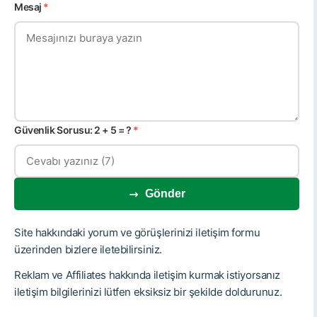
Mesaj
*
Güvenlik Sorusu: 2 + 5 = ?
*
Gönder
Site hakkındaki yorum ve görüşlerinizi iletişim formu
üzerinden bizlere iletebilirsiniz.
Reklam ve Affiliates hakkında iletişim kurmak istiyorsanız
iletişim bilgilerinizi lütfen eksiksiz bir şekilde doldurunuz.