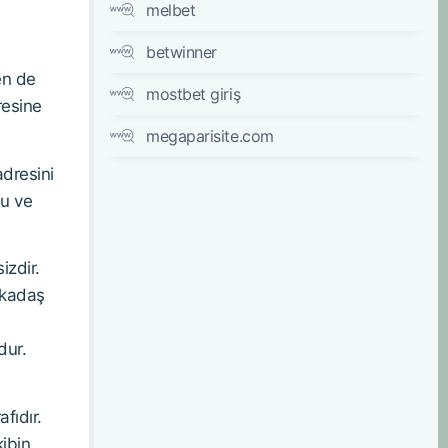
melbet
betwinner
en de
mostbet giriş
resine
megaparisite.com
adresini
nu ve
izdir.
arkadaş
dur.
fıdır.
kibin