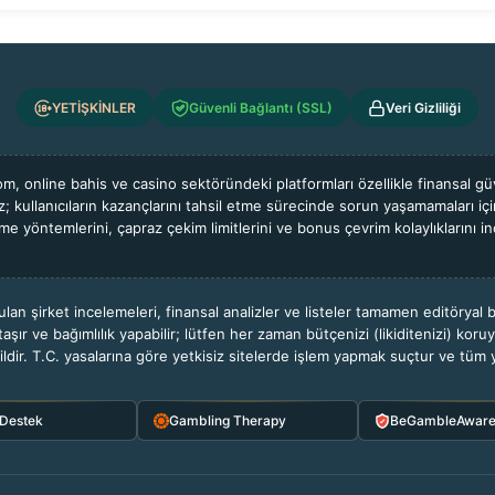
YETİŞKİNLER
Güvenli Bağlantı (SSL)
Veri Gizliliği
m, online bahis ve casino sektöründeki platformları özellikle finansal güv
 kullanıcıların kazançlarını tahsil etme sürecinde sorun yaşamamaları içi
e yöntemlerini, çapraz çekim limitlerini ve bonus çevrim kolaylıklarını ince
an şirket incelemeleri, finansal analizler ve listeler tamamen editöryal bi
aşır ve bağımlılık yapabilir; lütfen her zaman bütçenizi (likiditenizi) koruy
ildir. T.C. yasalarına göre yetkisiz sitelerde işlem yapmak suçtur ve tüm y
Destek
Gambling Therapy
BeGambleAwar