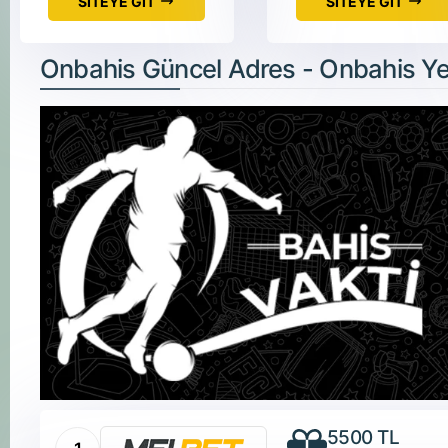
SİTEYE GİT
SİTEYE GİT
Onbahis Güncel Adres - Onbahis Ye
5500 TL