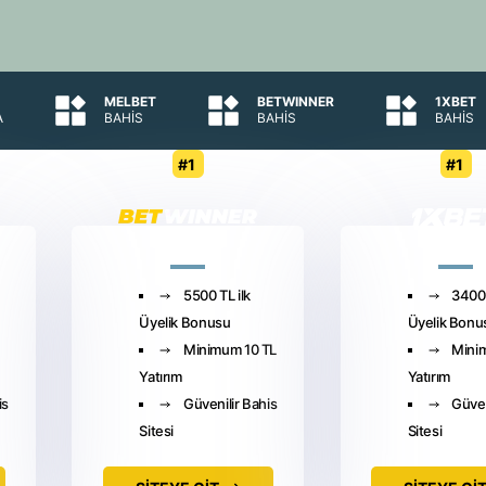
MELBET
BETWINNER
1XBET
A
BAHİS
BAHİS
BAHİS
5500 TL ilk
3400 
Üyelik Bonusu
Üyelik Bonu
Minimum 10 TL
Minim
Yatırım
Yatırım
is
Güvenilir Bahis
Güven
Sitesi
Sitesi