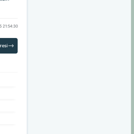
5 21:54:30
resi