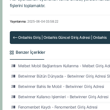
fişlerini toplamaktır.
Yayınlanma:
2025-06-04 03:58:22
Onbahis Giriş | Onbahis Güncel Giriş Adresi | Onbahis
Benzer İçerikler
Melbet Mobil Bağlantısını Kullanma - Melbet Giriş Ad
Betwinner Bütün Dünyada - Betwinner Giriş Adresi S
Betwinner Bahis Ile Mobil - Betwinner Giriş Adresi
Betwinner Kullanıcı Işlemleri - Betwinner Giriş Adresi
Fenomenbet Kaydı - Fenomenbet Giriş Adresi