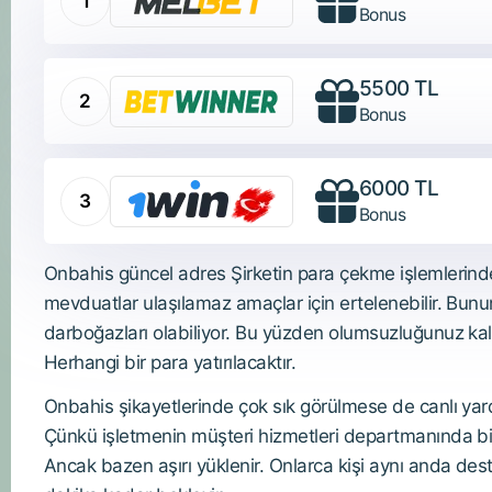
1
Bonus
5500 TL
2
Bonus
6000 TL
3
Bonus
Onbahis güncel adres Şirketin para çekme işlemlerinde 
mevduatlar ulaşılamaz amaçlar için ertelenebilir. Bunu
darboğazları olabiliyor. Bu yüzden olumsuzluğunuz kalıcı
Herhangi bir para yatırılacaktır.
Onbahis şikayetlerinde çok sık görülmese de canlı yard
Çünkü işletmenin müşteri hizmetleri departmanında bir
Ancak bazen aşırı yüklenir. Onlarca kişi aynı anda des