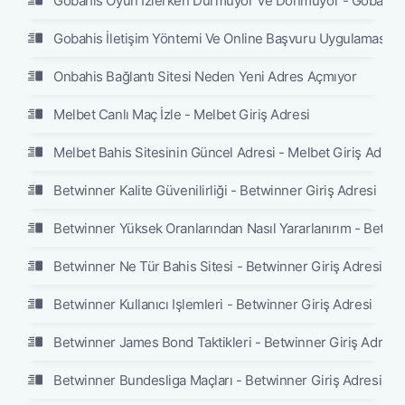
Gobahis Oyun İzlerken Durmuyor Ve Donmuyor - Gobahis G
Gobahis İletişim Yöntemi Ve Online Başvuru Uygulaması
Onbahis Bağlantı Sitesi Neden Yeni Adres Açmıyor
Melbet Canlı Maç İzle - Melbet Giriş Adresi
Melbet Bahis Sitesinin Güncel Adresi - Melbet Giriş Adresi
Betwinner Kalite Güvenilirliği - Betwinner Giriş Adresi
Betwinner Yüksek Oranlarından Nasıl Yararlanırım - Betwin
Betwinner Ne Tür Bahis Sitesi - Betwinner Giriş Adresi
Betwinner Kullanıcı Işlemleri - Betwinner Giriş Adresi
Betwinner James Bond Taktikleri - Betwinner Giriş Adresi
Betwinner Bundesliga Maçları - Betwinner Giriş Adresi