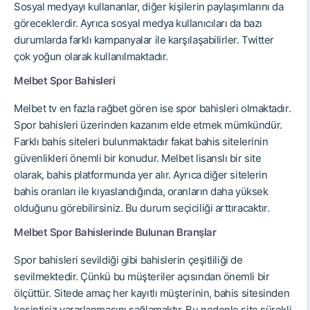
Sosyal medyayı kullananlar, diğer kişilerin paylaşımlarını da
göreceklerdir. Ayrıca sosyal medya kullanıcıları da bazı
durumlarda farklı kampanyalar ile karşılaşabilirler. Twitter
çok yoğun olarak kullanılmaktadır.
Melbet Spor Bahisleri
Melbet tv en fazla rağbet gören ise spor bahisleri olmaktadır.
Spor bahisleri üzerinden kazanım elde etmek mümkündür.
Farklı bahis siteleri bulunmaktadır fakat bahis sitelerinin
güvenlikleri önemli bir konudur. Melbet lisanslı bir site
olarak, bahis platformunda yer alır. Ayrıca diğer sitelerin
bahis oranları ile kıyaslandığında, oranların daha yüksek
olduğunu görebilirsiniz. Bu durum seçiciliği arttıracaktır.
Melbet Spor Bahislerinde Bulunan Branşlar
Spor bahisleri sevildiği gibi bahislerin çeşitliliği de
sevilmektedir. Çünkü bu müşteriler açısından önemli bir
ölçüttür. Sitede amaç her kayıtlı müşterinin, bahis sitesinden
kesintisiz yararlanmasını sağlamaktır. Bu nedenle site sürekli