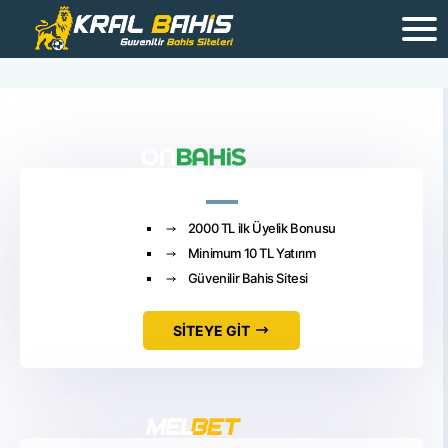
2000 TL ilk Üyelik Bonusu
Minimum 10 TL Yatırım
Güvenilir Bahis Sitesi
SİTEYE GİT