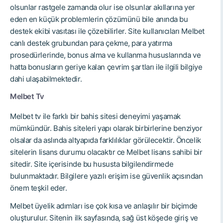
olsunlar rastgele zamanda olur ise olsunlar akıllarına yer
eden en küçük problemlerin çözümünü bile anında bu
destek ekibi vasıtası ile çözebilirler. Site kullanıcıları Melbet
canlı destek grubundan para çekme, para yatırma
prosedürlerinde, bonus alma ve kullanma hususlarında ve
hatta bonusların geriye kalan çevrim şartları ile ilgili bilgiye
dahi ulaşabilmektedir.
Melbet Tv
Melbet tv ile farklı bir bahis sitesi deneyimi yaşamak
mümkündür. Bahis siteleri yapı olarak birbirlerine benziyor
olsalar da aslında altyapıda farklılıklar görülecektir. Öncelik
sitelerin lisans durumu olacaktır ce Melbet lisans sahibi bir
sitedir. Site içerisinde bu hususta bilgilendirmede
bulunmaktadır. Bilgilere yazılı erişim ise güvenlik açısından
önem teşkil eder.
Melbet üyelik adımları ise çok kısa ve anlaşılır bir biçimde
oluşturulur. Sitenin ilk sayfasında, sağ üst köşede giriş ve