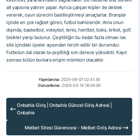
alt yapısına yatırım yapar. Ayrıca çalışan kişiler de destek
vererek, oyun sürecini basitleştirmeyi amaçlarlar. Branşlar
içinde en çok rağbet gören, futbol bahisleridir. Ama onun
dışında, basketbol, voleybol, tenis, hentbol, boks, kriket, golf,
bisiklet yarışı bulunur. Çeşitliliğin bu kadar fazla olması ise
site içindeki üyeler açısından tercih edilir bir durumdur.
Futbolun dal olarak ta çeşitliliği son derece yüksektir. Kayıt
sonrası bütün bunlara erişim mümkün olacaktır.
Yayınlanma:
2025-06-07 02:41:39
Güncelleme:
2026-03-14 18:06:56
Onbahis Giriş | Onbahis Güncel Giriş Adresi |
Onbahis
Melbet Sitesi Güvencesi - Melbet Giriş Adresi