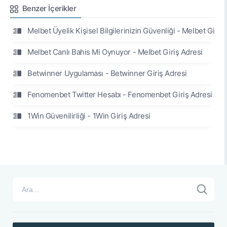
Benzer İçerikler
Melbet Üyelik Kişisel Bilgilerinizin Güvenliği - Melbet Giriş
Melbet Canlı Bahis Mi Oynuyor - Melbet Giriş Adresi
Betwinner Uygulaması - Betwinner Giriş Adresi
Fenomenbet Twitter Hesabı - Fenomenbet Giriş Adresi
1Win Güvenilirliği - 1Win Giriş Adresi