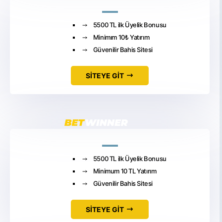
5500 TL ilk Üyelik Bonusu
Minimım 10₺ Yatırım
Güvenilir Bahis Sitesi
SİTEYE GİT
5500 TL ilk Üyelik Bonusu
Minimum 10 TL Yatırım
Güvenilir Bahis Sitesi
SİTEYE GİT