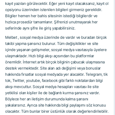
kayıt yazıları görülecektir. Eğer yeni kayıt olacaksanız, kayıt ol
opsiyonu üzerinden istenilen bilgileri girmeniz gereklidir.
Bilgiler hemen her bahis sitesinin istediği bilgilerdir ve
hızlıca prosedür tamamlanır. Şifrenizi unutmayarak her
seferinde aynı şifre ile giriş yapabilirsiniz.
Melbet , sosyal medya üzerinde de vardır ve buradan birçok
takibi yapma şansınız bulunur. Tüm değişiklikler ve site
içinde yaşanan gelişmeler, sosyal medya vasıtasıyla üyelere
ulaşmaktadır. Hızlı bilgi akışı açısından bu platformlar
önemlidir. İnternet artık birçok bilginin çabucak ulaşmasına
destek vermektedir. Site alan adı değişimi veya bonuslar
hakkında fırsatlar sosyal medyada yer alacaktır. Telegram, tik
tok, Twitter, youtube, facebook gibi farklı noktalardan bilgi
akışı mevcuttur. Sosyal medya hesapları vasıtası ile site
yetkilisi olan kişiler ile de bağlantı kurma şansınız vardır.
Böylece her an iletişim durumunda kalma şansını
yakalarsınız. Ayrıca site hakkında bilgi paylaşımı söz konusu
olacaktır. Tüm bunlar birer üstünlük olarak değerlendirilebilir.