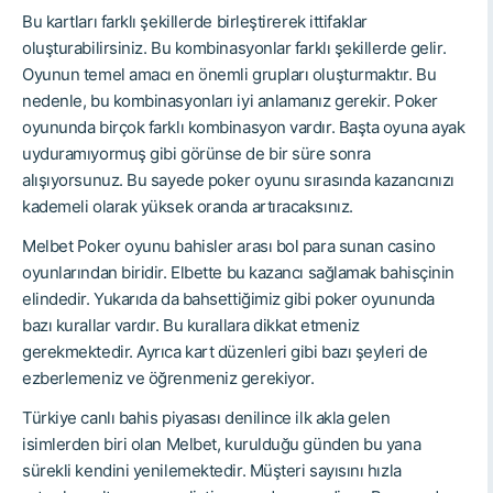
Bu kartları farklı şekillerde birleştirerek ittifaklar
oluşturabilirsiniz. Bu kombinasyonlar farklı şekillerde gelir.
Oyunun temel amacı en önemli grupları oluşturmaktır. Bu
nedenle, bu kombinasyonları iyi anlamanız gerekir. Poker
oyununda birçok farklı kombinasyon vardır. Başta oyuna ayak
uyduramıyormuş gibi görünse de bir süre sonra
alışıyorsunuz. Bu sayede poker oyunu sırasında kazancınızı
kademeli olarak yüksek oranda artıracaksınız.
Melbet Poker oyunu bahisler arası bol para sunan casino
oyunlarından biridir. Elbette bu kazancı sağlamak bahisçinin
elindedir. Yukarıda da bahsettiğimiz gibi poker oyununda
bazı kurallar vardır. Bu kurallara dikkat etmeniz
gerekmektedir. Ayrıca kart düzenleri gibi bazı şeyleri de
ezberlemeniz ve öğrenmeniz gerekiyor.
Türkiye canlı bahis piyasası denilince ilk akla gelen
isimlerden biri olan Melbet, kurulduğu günden bu yana
sürekli kendini yenilemektedir. Müşteri sayısını hızla