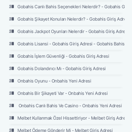
Gobahis Canlı Bahis Seçenekleri Nelerdir? - Gobahis Giriş
Gobahis Şikayet Konuları Nelerdir? - Gobahis Giriş Adresi
Gobahis Jackpot Oyunları Nelerdir - Gobahis Giriş Adresi
Gobahis Lisansi - Gobahis Giriş Adresi - Gobahis Bahis Sit
Gobahis İşlem Güvenliği - Gobahis Giriş Adresi
Gobahis Dolandırıcı Mı - Gobahis Giriş Adresi
Onbahis Oyunu - Onbahis Yeni Adresi
Onbahis Bir Şikayeti Var - Onbahis Yeni Adresi
Onbahis Canlı Bahis Ve Casino - Onbahis Yeni Adresi
Melbet Kullanmak Özel Hissettiriyor - Melbet Giriş Adresi
Melbet Ödeme Gönderir Mi - Melbet Giriş Adresi