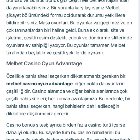
Bonusu ve Günlük Bonus gibi çeşitli Melbet avantajlarından
da yararlanabilirsiniz. Bir sorunla karşılaşırsanız Melbet
şikayet bölümündeki formu doldurarak durumu yetkililere
bildirebilirsiniz. Masa oyunları. Bu oyunlar vazgeçilmez ve en
çok tanınanlardan biri haline geldi. Buna ek olarak, site ve
işletme, çeşitli resim destekli, çubuk ve döndürme stillerinde
oyunlara ev sahipliği yapıyor. Bu oyunlar tamamen Melbet
tarafından başlatılır ve çeşitli şekillerde oynanır.
Melbet Casino Oyun Advantage
Özellikle bahis sitesi seçerken dikkat etmeniz gereken bir
melbet casino oyun advantage
diğer nokta da oyunların
çeşitliliğidir. Casino alanında ve diğer bahis alanlarında çok
çeşitli bahis siteleri; her zaman avantajımıza. Bu nedenle, bir
bahis sitesi seçerken, hangi bahislerin dahil edileceğini
dikkatlice düşünmeniz gerekir.
Casino bonus sitesi; ayrıca birden fazla casino türü içerse
daha iyi olurdu. Bu sayede tüm bu casino bahislerini bu
bonuslar ile rahatlıkla deneyebilirsiniz. Bu sayede hem farklı