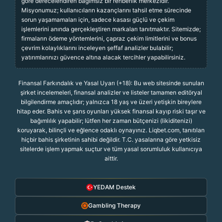
göre derecelendiren bağımsız bir rehberlik merkezidir.
Misyonumuz; kullanıcıların kazançlarını tahsil etme sürecinde
sorun yaşamamaları için, sadece kasası güçlü ve çekim
işlemlerini anında gerçekleştiren markaları tanıtmaktır. Sitemizde;
firmaların ödeme yöntemlerini, çapraz çekim limitlerini ve bonus
çevrim kolaylıklarını inceleyen şeffaf analizler bulabilir;
yatırımlarınızı güvence altına alacak tercihler yapabilirsiniz.
Finansal Farkındalık ve Yasal Uyarı (+18): Bu web sitesinde sunulan
şirket incelemeleri, finansal analizler ve listeler tamamen editöryal
bilgilendirme amaçlıdır; yalnızca 18 yaş ve üzeri yetişkin bireylere
hitap eder. Bahis ve şans oyunları yüksek finansal kayıp riski taşır ve
bağımlılık yapabilir; lütfen her zaman bütçenizi (likiditenizi)
koruyarak, bilinçli ve eğlence odaklı oynayınız. Liqbet.com, tanıtılan
hiçbir bahis şirketinin sahibi değildir. T.C. yasalarına göre yetkisiz
sitelerde işlem yapmak suçtur ve tüm yasal sorumluluk kullanıcıya
aittir.
YEDAM Destek
Gambling Therapy