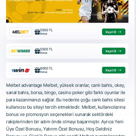
5500 TL
Kayıt Ol
Bonus
5500 TL
Kayıt Ol
Bonus
6000 TL
Kayıt Ol
Bonus
Melbet advantage Melbet, yüksek oranlar, canlı bahis, okey,
sanal bahis, borsa, bingo, casino poker gibi farklı oyunlar ile
para kazanmanızı sağlar. Bu nedenle çoğu canlı bahis sitesi
kullanıcısı bu siteyi tercih etmektedir. Melbet, kullanıcılarına
bonus ve promosyon seçenekleri sunarak sektördeki
rakiplerinden bir adım önde olmayı başarmıştır. Ayrıca Yeni
Üye Özel Bonusu, Yatırım Özel Bonusu, Hoş Geldiniz