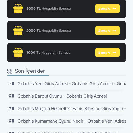
5000 TL
Hoşgeldin Bonusu
Bonus Al
2000 TL
Hoşgeldin Bonusu
Bonus Al
1000 TL
Hoşgeldin Bonusu
Bonus Al
Son İçerikler
Gobahis Yeni Giriş Adresi - Gobahis Giriş Adresi - Gobahis
Gobahis Barbut Oyunu - Gobahis Giriş Adresi
Gobahis Müşteri Hizmetleri Bahis Sitesine Giriş Yapın - Go
Onbahis Kumarhane Oyunu Nedir - Onbahis Yeni Adresi