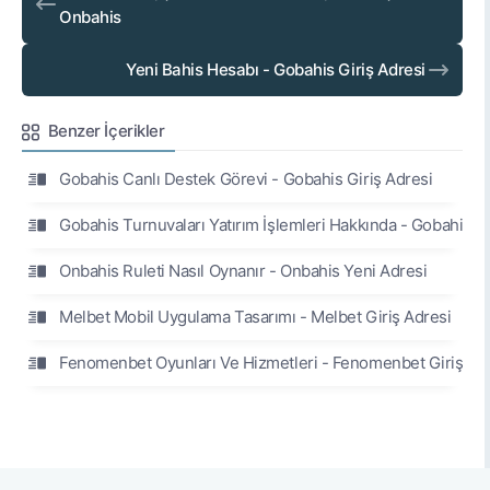
Onbahis
Yeni Bahis Hesabı - Gobahis Giriş Adresi
Benzer İçerikler
Gobahis Canlı Destek Görevi - Gobahis Giriş Adresi
Gobahis Turnuvaları Yatırım İşlemleri Hakkında - Gobahis Gi
Onbahis Ruleti Nasıl Oynanır - Onbahis Yeni Adresi
Melbet Mobil Uygulama Tasarımı - Melbet Giriş Adresi
Fenomenbet Oyunları Ve Hizmetleri - Fenomenbet Giriş Ad