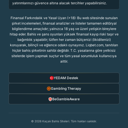
yatırımlarınızı güvence altına alacak tercihler yapabilirsiniz.
Finansal Farkındalık ve Yasal Uyarı (+18): Bu web sitesinde sunulan
şirket incelemeleri, finansal analizler ve listeler tamamen editöryal
bilgilendirme amaçlıdır; yalnızca 18 yaş ve üzeri yetişkin bireylere
hitap eder. Bahis ve şans oyunları yüksek finansal kayıp riski taşır ve
bağımlılık yapabilir; lütfen her zaman bütçenizi (likiditenizi)
koruyarak, bilinçli ve eğlence odaklı oynayınız. Liqbet.com, tanıtılan
hiçbir bahis şirketinin sahibi değildir. T.C. yasalarına göre yetkisiz
sitelerde işlem yapmak suçtur ve tüm yasal sorumluluk kullanıcıya
aittir.
YEDAM Destek
Gambling Therapy
BeGambleAware
© 2026 Kaçak Bahis Siteleri. Tüm hakları saklıdır.