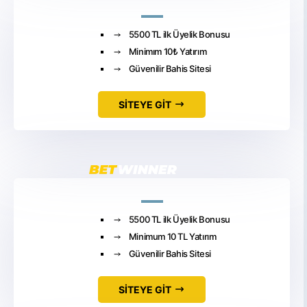
5500 TL ilk Üyelik Bonusu
Minimım 10₺ Yatırım
Güvenilir Bahis Sitesi
SİTEYE GİT
5500 TL ilk Üyelik Bonusu
Minimum 10 TL Yatırım
Güvenilir Bahis Sitesi
SİTEYE GİT