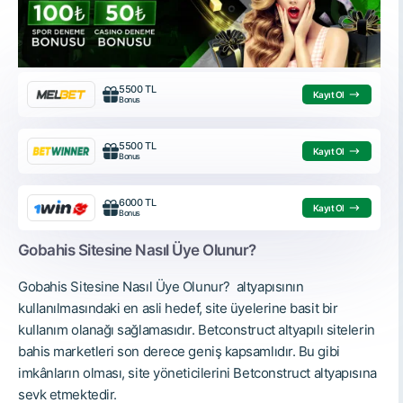
5500 TL
Kayıt Ol
Bonus
5500 TL
Kayıt Ol
Bonus
6000 TL
Kayıt Ol
Bonus
Gobahis Sitesine Nasıl Üye Olunur?
Gobahis Sitesine Nasıl Üye Olunur? altyapısının
kullanılmasındaki en asli hedef, site üyelerine basit bir
kullanım olanağı sağlamasıdır. Betconstruct altyapılı sitelerin
bahis marketleri son derece geniş kapsamlıdır. Bu gibi
imkânların olması, site yöneticilerini Betconstruct altyapısına
sevk etmektedir.