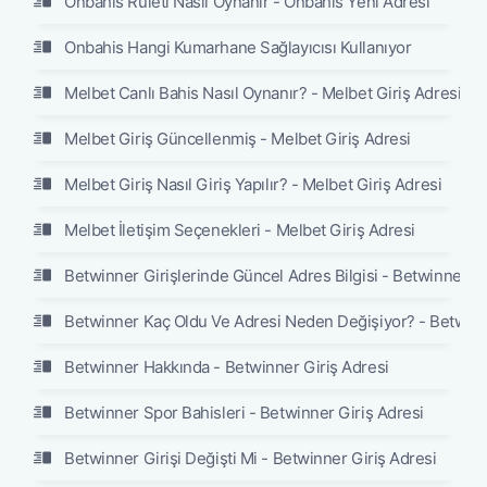
Onbahis Ruleti Nasıl Oynanır - Onbahis Yeni Adresi
Onbahis Hangi Kumarhane Sağlayıcısı Kullanıyor
Melbet Canlı Bahis Nasıl Oynanır? - Melbet Giriş Adresi
Melbet Giriş Güncellenmiş - Melbet Giriş Adresi
Melbet Giriş Nasıl Giriş Yapılır? - Melbet Giriş Adresi
Melbet İletişim Seçenekleri - Melbet Giriş Adresi
Betwinner Girişlerinde Güncel Adres Bilgisi - Betwinner Gi
Betwinner Kaç Oldu Ve Adresi Neden Değişiyor? - Betwinn
Betwinner Hakkında - Betwinner Giriş Adresi
Betwinner Spor Bahisleri - Betwinner Giriş Adresi
Betwinner Girişi Değişti Mi - Betwinner Giriş Adresi