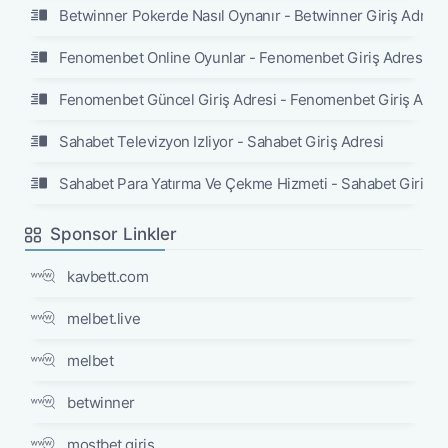
Betwinner Pokerde Nasıl Oynanır - Betwinner Giriş Adresi
Fenomenbet Online Oyunlar - Fenomenbet Giriş Adresi
Fenomenbet Güncel Giriş Adresi - Fenomenbet Giriş Adre
Sahabet Televizyon Izliyor - Sahabet Giriş Adresi
Sahabet Para Yatırma Ve Çekme Hizmeti - Sahabet Giriş A
Sponsor Linkler
kavbett.com
melbet.live
melbet
betwinner
mostbet giriş