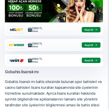
5500 TL
Kayıt Ol
Bonus
5500 TL
Kayıt Ol
Bonus
6000 TL
Kayıt Ol
Bonus
Gobahis lisanslı mı
Gobahis lisanslı mı bahis sitesinde bulunan spor bahisleri ve
casino bahisleri lisans kuralları kapsamında site üyelerinin
hizmetine sunulmaktadır. Ayrıca lisans kuralları hakkında
ayrıntılı bilgilendirme açıklamalarının tamamı site yönetimi
tarafından site üyelerinin bilgilenmesi amacı ile bahis sitesi