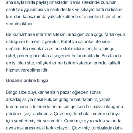
ana sayfasında paylaşılmaktadır. Bahis sitesinde bulunan
canlı tv uygulaması ve canlı destek ve şikayet hattı da lisans
kuralları kapsamında yüksek kalitede site üyeleri hizmetine
sunulmaktadır.
Bir kumarhane internet sitesini aradığımızda çoğu farklı oyun
olduğunu bilmemiz gerekir. Rulet ya da poker ile sınırlı
değildir. Bu oyunlar arasında slot makineleri, loto, bingo,
rulet, poker gibi onlarca seçenek bulunmaktadır. Bu alanda
en iyi olan site, müşterilerine bütün kategorilerinde kaliteli
hizmet verebilmelidir.
Gobahis online bingo
Bingo size büyükannenizin pazar öğleden sonra
arkadaşlarıyla nasıl kulübe gittiğini hatırlatabilir, yalnız
kumarhane sitelerinde onlar için gelişen bir pazar olduğunu
görünce şaşırabilirsiniz. Çevrimiçi tombala, modern dünya
için yenilenmiş bir sürümdür. Çevrimiçi oynamakla salonda
oynamak arasındaki fark kolaydır. Çevrimiçi tombalada daha