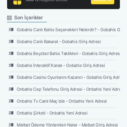
1000 TL
Hoşgeldin Bonusu
Bonus Al
Son İçerikler
Gobahis Canlı Bahis Seçenekleri Nelerdir? - Gobahis Giriş
Gobahis Canlı Bakarat - Gobahis Giriş Adresi
Gobahis Beyzbol Bahis Taktikleri - Gobahis Giriş Adresi
Gobahis İnteraktif Kanalı - Gobahis Giriş Adresi
Gobahis Casino Oyunlarını Kazanın - Gobahis Giriş Adresi
Onbahis Cep Telefonu Giriş Adresi - Onbahis Yeni Adresi
Onbahis Tv Canlı Maç Izle - Onbahis Yeni Adresi
Onbahis Şirketi - Onbahis Yeni Adresi
Melbet Ödeme Yöntemleri Neler - Melbet Giriş Adresi