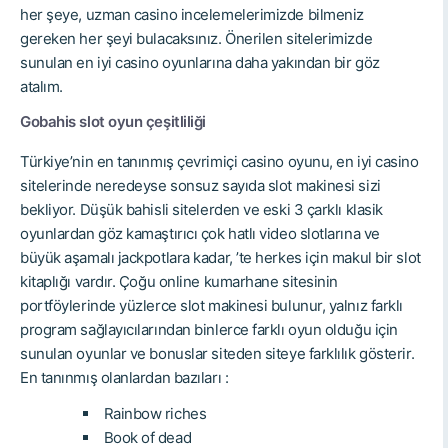
her şeye, uzman casino incelemelerimizde bilmeniz
gereken her şeyi bulacaksınız. Önerilen sitelerimizde
sunulan en iyi casino oyunlarına daha yakından bir göz
atalım.
Gobahis slot oyun çeşitliliği
Türkiye’nin en tanınmış çevrimiçi casino oyunu, en iyi casino
sitelerinde neredeyse sonsuz sayıda slot makinesi sizi
bekliyor. Düşük bahisli sitelerden ve eski 3 çarklı klasik
oyunlardan göz kamaştırıcı çok hatlı video slotlarına ve
büyük aşamalı jackpotlara kadar, ’te herkes için makul bir slot
kitaplığı vardır. Çoğu online kumarhane sitesinin
portföylerinde yüzlerce slot makinesi bulunur, yalnız farklı
program sağlayıcılarından binlerce farklı oyun olduğu için
sunulan oyunlar ve bonuslar siteden siteye farklılık gösterir.
En tanınmış olanlardan bazıları :
Rainbow riches
Book of dead