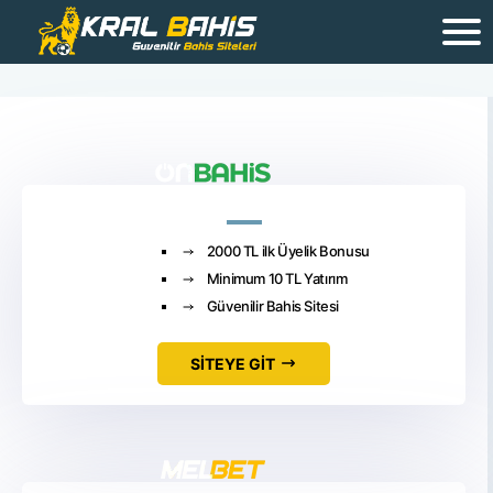
2000 TL ilk Üyelik Bonusu
Minimum 10 TL Yatırım
Güvenilir Bahis Sitesi
SİTEYE GİT