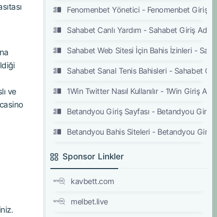
asıtası
Fenomenbet Yönetici - Fenomenbet Giriş A
Sahabet Canlı Yardım - Sahabet Giriş Adres
Sahabet Web Sitesi İçin Bahis İzinleri - Saha
ına
ldiği
Sahabet Sanal Tenis Bahisleri - Sahabet Gir
1Win Twitter Nasıl Kullanılır - 1Win Giriş Adr
lı ve
 casino
Betandyou Giriş Sayfası - Betandyou Giriş 
Betandyou Bahis Siteleri - Betandyou Giriş 
Sponsor Linkler
kavbett.com
melbet.live
niz.