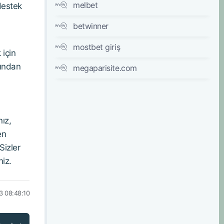
melbet
destek
betwinner
mostbet giriş
 için
rından
megaparisite.com
nız,
en
Sizler
niz.
3 08:48:10