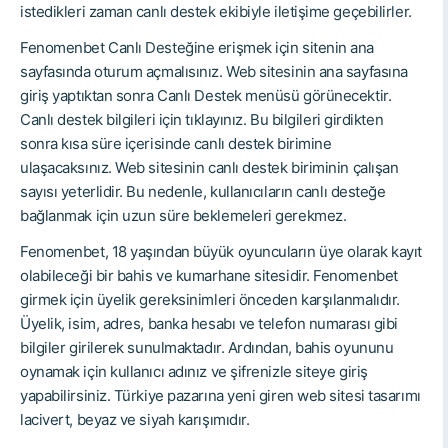
istedikleri zaman canlı destek ekibiyle iletişime geçebilirler.
Fenomenbet Canlı Desteğine erişmek için sitenin ana
sayfasında oturum açmalısınız. Web sitesinin ana sayfasına
giriş yaptıktan sonra Canlı Destek menüsü görünecektir.
Canlı destek bilgileri için tıklayınız. Bu bilgileri girdikten
sonra kısa süre içerisinde canlı destek birimine
ulaşacaksınız. Web sitesinin canlı destek biriminin çalışan
sayısı yeterlidir. Bu nedenle, kullanıcıların canlı desteğe
bağlanmak için uzun süre beklemeleri gerekmez.
Fenomenbet, 18 yaşından büyük oyuncuların üye olarak kayıt
olabileceği bir bahis ve kumarhane sitesidir. Fenomenbet
girmek için üyelik gereksinimleri önceden karşılanmalıdır.
Üyelik, isim, adres, banka hesabı ve telefon numarası gibi
bilgiler girilerek sunulmaktadır. Ardından, bahis oyununu
oynamak için kullanıcı adınız ve şifrenizle siteye giriş
yapabilirsiniz. Türkiye pazarına yeni giren web sitesi tasarımı
lacivert, beyaz ve siyah karışımıdır.