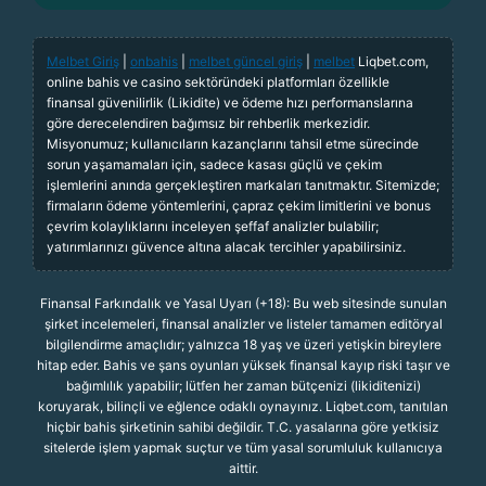
Melbet Giriş
|
onbahis
|
melbet güncel giriş
|
melbet
Liqbet.com,
online bahis ve casino sektöründeki platformları özellikle
finansal güvenilirlik (Likidite) ve ödeme hızı performanslarına
göre derecelendiren bağımsız bir rehberlik merkezidir.
Misyonumuz; kullanıcıların kazançlarını tahsil etme sürecinde
sorun yaşamamaları için, sadece kasası güçlü ve çekim
işlemlerini anında gerçekleştiren markaları tanıtmaktır. Sitemizde;
firmaların ödeme yöntemlerini, çapraz çekim limitlerini ve bonus
çevrim kolaylıklarını inceleyen şeffaf analizler bulabilir;
yatırımlarınızı güvence altına alacak tercihler yapabilirsiniz.
Finansal Farkındalık ve Yasal Uyarı (+18): Bu web sitesinde sunulan
şirket incelemeleri, finansal analizler ve listeler tamamen editöryal
bilgilendirme amaçlıdır; yalnızca 18 yaş ve üzeri yetişkin bireylere
hitap eder. Bahis ve şans oyunları yüksek finansal kayıp riski taşır ve
bağımlılık yapabilir; lütfen her zaman bütçenizi (likiditenizi)
koruyarak, bilinçli ve eğlence odaklı oynayınız. Liqbet.com, tanıtılan
hiçbir bahis şirketinin sahibi değildir. T.C. yasalarına göre yetkisiz
sitelerde işlem yapmak suçtur ve tüm yasal sorumluluk kullanıcıya
aittir.