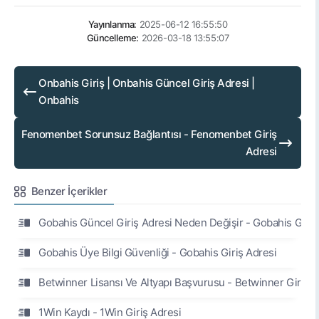
Yayınlanma:
2025-06-12 16:55:50
Güncelleme:
2026-03-18 13:55:07
Onbahis Giriş | Onbahis Güncel Giriş Adresi |
Onbahis
Fenomenbet Sorunsuz Bağlantısı - Fenomenbet Giriş
Adresi
Benzer İçerikler
Gobahis Güncel Giriş Adresi Neden Değişir - Gobahis Giriş
Gobahis Üye Bilgi Güvenliği - Gobahis Giriş Adresi
Betwinner Lisansı Ve Altyapı Başvurusu - Betwinner Giriş A
1Win Kaydı - 1Win Giriş Adresi