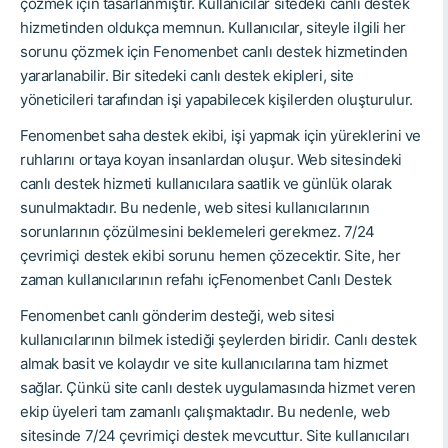
çözmek için tasarlanmıştır. Kullanıcılar sitedeki canlı destek
hizmetinden oldukça memnun. Kullanıcılar, siteyle ilgili her
sorunu çözmek için Fenomenbet canlı destek hizmetinden
yararlanabilir. Bir sitedeki canlı destek ekipleri, site
yöneticileri tarafından işi yapabilecek kişilerden oluşturulur.
Fenomenbet saha destek ekibi, işi yapmak için yüreklerini ve
ruhlarını ortaya koyan insanlardan oluşur. Web sitesindeki
canlı destek hizmeti kullanıcılara saatlik ve günlük olarak
sunulmaktadır. Bu nedenle, web sitesi kullanıcılarının
sorunlarının çözülmesini beklemeleri gerekmez. 7/24
çevrimiçi destek ekibi sorunu hemen çözecektir. Site, her
zaman kullanıcılarının refahı içFenomenbet Canlı Destek
Fenomenbet canlı gönderim desteği, web sitesi
kullanıcılarının bilmek istediği şeylerden biridir. Canlı destek
almak basit ve kolaydır ve site kullanıcılarına tam hizmet
sağlar. Çünkü site canlı destek uygulamasında hizmet veren
ekip üyeleri tam zamanlı çalışmaktadır. Bu nedenle, web
sitesinde 7/24 çevrimiçi destek mevcuttur. Site kullanıcıları