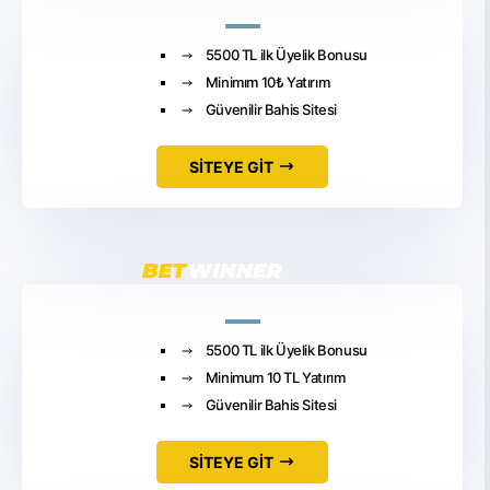
5500 TL ilk Üyelik Bonusu
Minimım 10₺ Yatırım
Güvenilir Bahis Sitesi
SİTEYE GİT
5500 TL ilk Üyelik Bonusu
Minimum 10 TL Yatırım
Güvenilir Bahis Sitesi
SİTEYE GİT