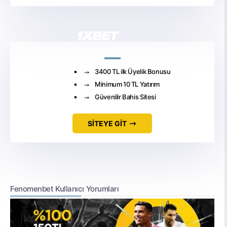
3400 TL ilk Üyelik Bonusu
Minimum 10 TL Yatırım
Güvenilir Bahis Sitesi
SİTEYE GİT
Fenomenbet Kullanıcı Yorumları