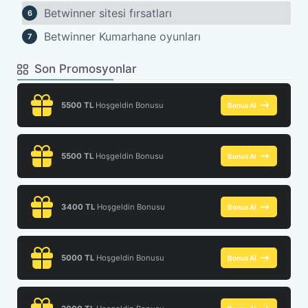
Betwinner sitesi fırsatları
Betwinner Kumarhane oyunları
Son Promosyonlar
5500 TL
Hoşgeldin Bonusu
Bonus Al
5500 TL
Hoşgeldin Bonusu
Bonus Al
3400 TL
Hoşgeldin Bonusu
Bonus Al
5000 TL
Hoşgeldin Bonusu
Bonus Al