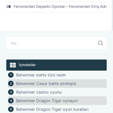
Fenomenbet Zeppelin Oyunları - Fenomenbet Giriş Adresi
İçindekiler
Betwinner bahis türü nedir
Betwinner Cesur bahis stratejisi
Betwinner casino oyunu
Betwinner Dragon Tiger oynayın
Betwinner Dragon Tiger oyun kuralları