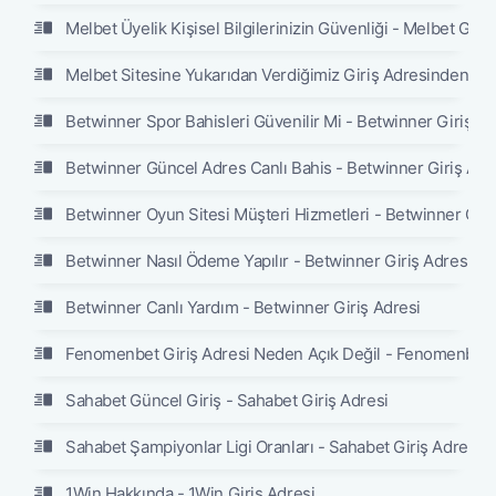
Melbet Üyelik Kişisel Bilgilerinizin Güvenliği - Melbet Giriş
Melbet Sitesine Yukarıdan Verdiğimiz Giriş Adresinden Giri
Betwinner Spor Bahisleri Güvenilir Mi - Betwinner Giriş Ad
Betwinner Güncel Adres Canlı Bahis - Betwinner Giriş Adr
Betwinner Oyun Sitesi Müşteri Hizmetleri - Betwinner Giri
Betwinner Nasıl Ödeme Yapılır - Betwinner Giriş Adresi
Betwinner Canlı Yardım - Betwinner Giriş Adresi
Fenomenbet Giriş Adresi Neden Açık Değil - Fenomenbet G
Sahabet Güncel Giriş - Sahabet Giriş Adresi
Sahabet Şampiyonlar Ligi Oranları - Sahabet Giriş Adresi
1Win Hakkında - 1Win Giriş Adresi