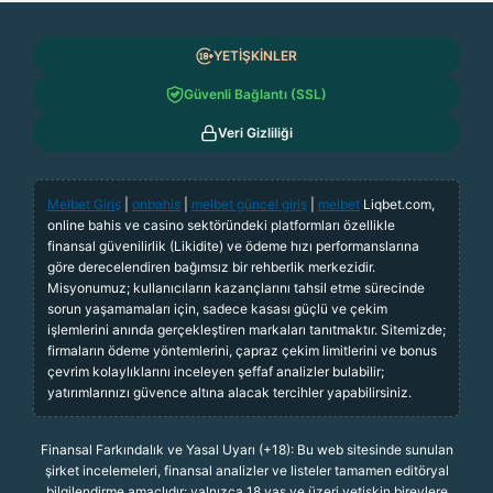
YETİŞKİNLER
Güvenli Bağlantı (SSL)
Veri Gizliliği
Melbet Giriş
|
onbahis
|
melbet güncel giriş
|
melbet
Liqbet.com,
online bahis ve casino sektöründeki platformları özellikle
finansal güvenilirlik (Likidite) ve ödeme hızı performanslarına
göre derecelendiren bağımsız bir rehberlik merkezidir.
Misyonumuz; kullanıcıların kazançlarını tahsil etme sürecinde
sorun yaşamamaları için, sadece kasası güçlü ve çekim
işlemlerini anında gerçekleştiren markaları tanıtmaktır. Sitemizde;
firmaların ödeme yöntemlerini, çapraz çekim limitlerini ve bonus
çevrim kolaylıklarını inceleyen şeffaf analizler bulabilir;
yatırımlarınızı güvence altına alacak tercihler yapabilirsiniz.
Finansal Farkındalık ve Yasal Uyarı (+18): Bu web sitesinde sunulan
şirket incelemeleri, finansal analizler ve listeler tamamen editöryal
bilgilendirme amaçlıdır; yalnızca 18 yaş ve üzeri yetişkin bireylere