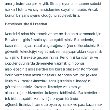
ama çalıştırması çok keyifli. Strateji oyunu olmasının sebebi
ise kart tutma ve sayma sistemine dayalı olmasıdır. Ancak
bunun bir şans oyunu olduğunu söyleyebiliriz.
Betwinner sitesi fırsatları
Kendinizi rahat hissetmek ve her açıdan para kazanmak için
Betwinner giriş fırsatlarıyla tanışabilirsiniz. Bu nedenle,
başarılı sonuçlara nasıl ulaşacağınızı öğrenebileceksiniz. En
güvenilir teknolojiyi keşfetmek ve hata yapmaktan kaçınmak
için şimdi harekete geçebilirsiniz. Kendinizi kanıtlamak ve
popüler oyunlarda denemeler yapmak için bonus
alabileceğiniz adreslerden biri burası olacaktır. Konfordan
ödün vermeden mobil cihazlar üzerinden hızlı bir şekilde
iletişim kurarak aklınızdaki soru işaretinin silineceğini
görebileceksiniz. Kazançlı ikramiye ve ikramiye
alabileceğiniz hizmetleri kolayca alabilirsiniz. Bu hedeflere
tek tıkla ulaşabilir ve sevdiğiniz oyun türünde
eğlenebilirsiniz. İnternette oyun oynamak ve para kazanmak