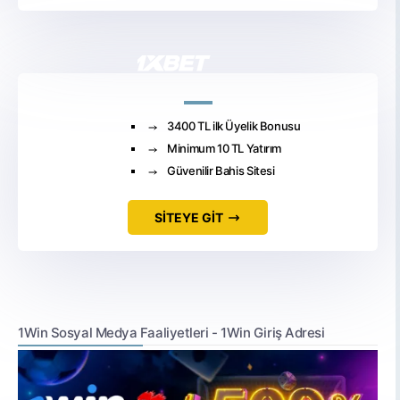
3400 TL ilk Üyelik Bonusu
Minimum 10 TL Yatırım
Güvenilir Bahis Sitesi
SİTEYE GİT
1Win Sosyal Medya Faaliyetleri - 1Win Giriş Adresi