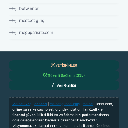
betwinner
mostbet giriş
megaparisite.com
YETİŞKİNLER
Güvenli Bağlantı (SSL)
Veri Gizliliği
Melbet Giriş
|
onbahis
|
melbet güncel giriş
|
melbet
Liqbet.com,
online bahis ve casino sektöründeki platformları özellikle
finansal güvenilirlik (Likidite) ve ödeme hızı performanslarına
göre derecelendiren bağımsız bir rehberlik merkezidir.
Misyonumuz; kullanıcıların kazançlarını tahsil etme sürecinde