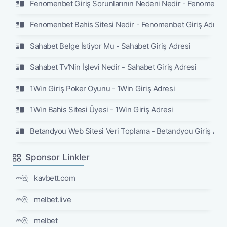
Fenomenbet Giriş Sorunlarının Nedeni Nedir - Fenomenbet
Fenomenbet Bahis Sitesi Nedir - Fenomenbet Giriş Adresi
Sahabet Belge İstiyor Mu - Sahabet Giriş Adresi
Sahabet Tv'Nin İşlevi Nedir - Sahabet Giriş Adresi
1Win Giriş Poker Oyunu - 1Win Giriş Adresi
1Win Bahis Sitesi Üyesi - 1Win Giriş Adresi
Betandyou Web Sitesi Veri Toplama - Betandyou Giriş Adr
Sponsor Linkler
kavbett.com
melbet.live
melbet