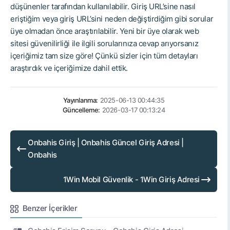
düşünenler tarafından kullanılabilir. Giriş URL’sine nasıl
eriştiğim veya giriş URL’sini neden değiştirdiğim gibi sorular
üye olmadan önce araştırılabilir. Yeni bir üye olarak web
sitesi güvenilirliği ile ilgili sorularınıza cevap arıyorsanız
içeriğimiz tam size göre! Çünkü sizler için tüm detayları
araştırdık ve içeriğimize dahil ettik.
Yayınlanma:
2025-06-13 00:44:35
Güncelleme:
2026-03-17 00:13:24
Onbahis Giriş | Onbahis Güncel Giriş Adresi |
Onbahis
1Win Mobil Güvenlik - 1Win Giriş Adresi
Benzer İçerikler