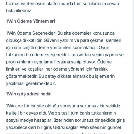
hizmet verilen oyun platformunda tüm sorularınıza cevap
bulabilirsiniz.
1Win Ödeme Yöntemleri
1Win Ödeme Seçenekleri Bu site ödemeler konusunda
oldukça dikkatlidir. Güvenli yatırım ve para çekme işlemleri
için site çeşitli ödeme yöntemleri sunmaktadır. Oyun
tutkunları bu ödeme seçenekleri arasından seçim yapma ve
programlarını uygulama fırsatına sahip oluyor. Ödeme
limitleri ve koşulları her ödeme yöntemi için farklılık
göstermektedir. Bu detay dikkate alınarak bu işlemlerin
yapılması gerekmektedir.
1Win giriş adresi nedir
1Win, ne tür bir site olduğu sorusuna sorunsuz bir şekilde
kaliteli bir cevap aldı. Web sitesi, tüm bahis tutkunlarının
sosyal medya hesapları üzerinden sorunsuz bir şekilde giriş
yapabilecekleri bir giriş URL’si sağlar. Web sitesinin güncel