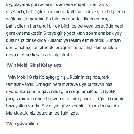
uygulayarak güncellenmiş adrese erişebilirler. Giriş
sırasında, bahisçilerin yalnızca kullanıcı adı ve şifre bilgilerini
sağlamaları gerekir. Bu bilgileri gönderdikten sonra,
bahisçilerin herhangi bir ek bilgi, belge veya ücret ödemesi
gerekmemektedir. Siteye giriş yaptıktan sonra ana bakiyeyi
kusursuz bir şekilde kullanıcıya teslim etmektedir. Bundan
sonra bahisçiler sitedeki programlarına alıştıkları şekilde
devam etme fırsatına sahip olurlar.
1Win Mobil Girişi Kolaylaştı
1Win Mobil Giriş Kolaylığı giriş URL’sinin dışında, farklı
temalar vardır. Örneğin henüz siteye üye olmayan bazı
oyuncular sitenin güvenilirliğini sorgulamaktadır. Üyelik
programından önce bir web sitesinin güvenilirliğini bilmenin
bazı yolları vardır. Sizin için güven analizi teknikleri yazdık.
Merak ettiğiniz detaylar içeriğimizde.
1Win güvenilir mi