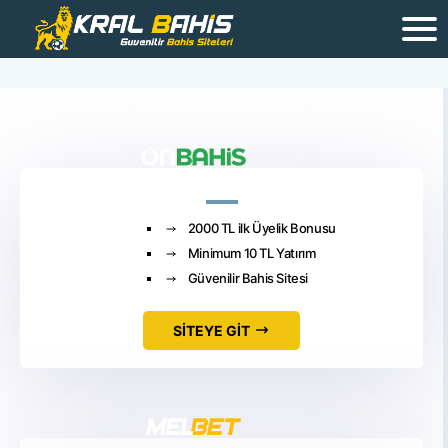
2000 TL ilk Üyelik Bonusu
Minimum 10 TL Yatırım
Güvenilir Bahis Sitesi
SİTEYE GİT